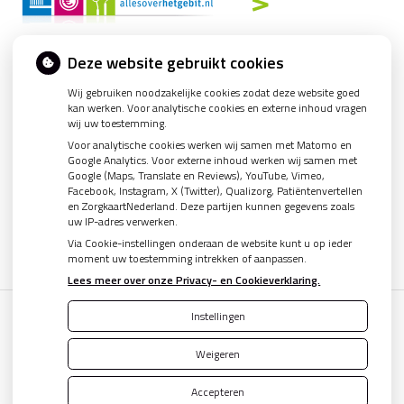
Nieuws
Deze website gebruikt cookies
Wij gebruiken noodzakelijke cookies zodat deze website goed
Let op: valse Infomedics-mails over openstaande rekening
kan werken. Voor analytische cookies en externe inhoud vragen
Tanden bleken? Laat het veilig doen!
wij uw toestemming.
Voor analytische cookies werken wij samen met Matomo en
Gezond tandvlees: de basis voor een gezonde mond
Google Analytics. Voor externe inhoud werken wij samen met
Google (Maps, Translate en Reviews), YouTube, Vimeo,
Naar de tandarts in het buitenland? Wees op je hoede!
Facebook, Instagram, X (Twitter), Qualizorg, Patiëntenvertellen
(Mond)zorgkosten gemaakt in 2025? Check of die aftrekbaar zijn
en ZorgkaartNederland. Deze partijen kunnen gegevens zoals
uw IP-adres verwerken.
Via Cookie-instellingen onderaan de website kunt u op ieder
moment uw toestemming intrekken of aanpassen.
Lees meer over onze Privacy- en Cookieverklaring.
Instellingen
Uw Zorg Online
|
Beheer
Weigeren
Accepteren
Privacy verklaring
|
Cookie-instellingen
|
Voorwaarden