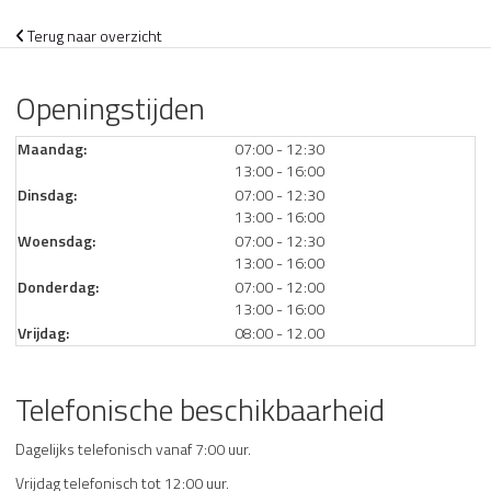
Terug naar overzicht
Openingstijden
tot
Maandag:
07:00
- 12:30
tot
13:00
- 16:00
tot
Dinsdag:
07:00
- 12:30
tot
13:00
- 16:00
tot
Woensdag:
07:00
- 12:30
tot
13:00
- 16:00
tot
Donderdag:
07:00
- 12:00
tot
13:00
- 16:00
Vrijdag:
08:00 - 12.00
Telefonische beschikbaarheid
Dagelijks telefonisch vanaf 7:00 uur.
Vrijdag telefonisch tot 12:00 uur.